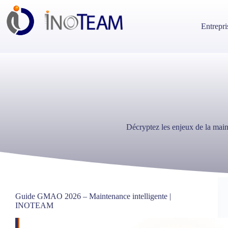
Passer
au
contenu
Entrepri
Décryptez les enjeux de la maint
Guide GMAO 2026 – Maintenance intelligente |
INOTEAM