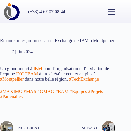
Passer
au
(+33) 4 67 07 08 44
contenu
Retour sur les journées #TechExchange de IBM à Montpellier
7 juin 2024
Un grand merci à
IBM
pour l’organisation et l’invitation de
l’équipe
INOTEAM
à un tel événement et en plus à
#
Montpellier
dans notre belle région.
#
TechExchange
#
MAXIMO
#
MAS
#
GMAO
#
EAM
#
Equipes
#
Projets
#
Partenaires
PRÉCÉDENT
SUIVANT