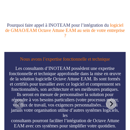
Pourquoi faire appel à INOTEAM pour l’intégration du
logiciel
de GMAO/EAM Octave Attune EAM au sein de votre entreprise
?
Nous avons l’expertise fonctionnelle et technique
Nous
Les consultants d’INOTEAM possèdent une expertise
fonctionnelle et technique approfondie dans la mise en œuvre
Chez
de la solution logicielle Octave Attune EAM. Ils sont formés
ges
et certifiés pour travailler avec ce logiciel et comprennent ses
plan
fonctionnalités, son architecture et ses meilleures pratiques.
mis
Ils seront en mesure de personnaliser la solution pour
répondre à vos besoins particuliers (votre processus métier,
vos flux de travail, vos exigences personnalisées…). Et si
con
jamais votre organisation utilise d’autres systèmes logiciels,
d’
les
re
consultants pourront faciliter l’intégration de Octave Attune
po
EAM avec ces systèmes pour simplifier votre quotidien.
HxGN