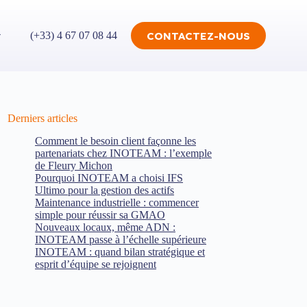
CONTACTEZ-NOUS
(+33) 4 67 07 08 44
Derniers articles
Comment le besoin client façonne les
partenariats chez INOTEAM : l’exemple
de Fleury Michon
Pourquoi INOTEAM a choisi IFS
Ultimo pour la gestion des actifs
Maintenance industrielle : commencer
simple pour réussir sa GMAO
Nouveaux locaux, même ADN :
INOTEAM passe à l’échelle supérieure
INOTEAM : quand bilan stratégique et
esprit d’équipe se rejoignent