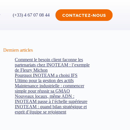
CONTACTEZ-NOUS
(+33) 4 67 07 08 44
Derniers articles
Comment le besoin client façonne les
partenariats chez INOTEAM : l’exemple
de Fleury Michon
Pourquoi INOTEAM a choisi IFS
Ultimo pour la gestion des actifs
Maintenance industrielle : commencer
simple pour réussir sa GMAO
Nouveaux locaux, même ADN :
INOTEAM passe à l’échelle supérieure
INOTEAM : quand bilan stratégique et
esprit d’équipe se rejoignent