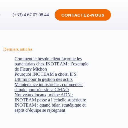
CONTACTEZ-NOUS
(+33) 4 67 07 08 44
Derniers articles
Comment le besoin client façonne les
partenariats chez INOTEAM : l’exemple
de Fleury Michon
Pourquoi INOTEAM a choisi IFS
Ultimo pour la gestion des actifs
Maintenance industrielle : commencer
simple pour réussir sa GMAO
Nouveaux locaux, même ADN :
INOTEAM passe à l’échelle supérieure
INOTEAM : quand bilan stratégique et
esprit d’équipe se rejoignent