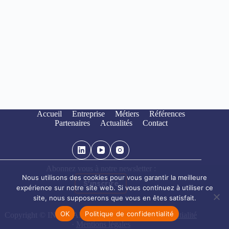
Accueil
Entreprise
Métiers
Références
Partenaires
Actualités
Contact
Abonnez vous à notre newsletter :
Nous utilisons des cookies pour vous garantir la meilleure
S'inscrire
expérience sur notre site web. Si vous continuez à utiliser ce
site, nous supposerons que vous en êtes satisfait.
OK
Politique de confidentialité
Copyright © INOTEAM 2026 ·
Politique de confidentialité
·
Mentions légales